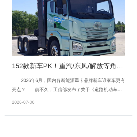
152款新车PK！重汽/东风/解放等角逐
新能源重卡赛道 谁会成为爆款？| 头条
2026年6月，国内各新能源重卡品牌新车谁家车更有
亮点？ 前不久，工信部发布了关于《道路机动车辆
生产企业及产品公告》（第408批）新产品公示（下文均
2026-07-08
称“第......