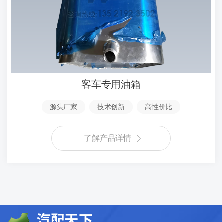
客车专用油箱
源头厂家
技术创新
高性价比
了解产品详情