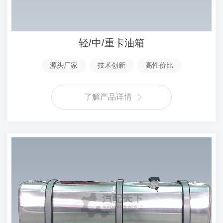
轻/中/重卡油箱
源头厂家
技术创新
高性价比
了解产品详情