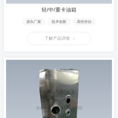
轻/中/重卡油箱
源头厂家
技术创新
高性价比
了解产品详情