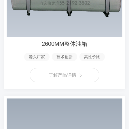
2600MM整体油箱
源头厂家
技术创新
高性价比
了解产品详情