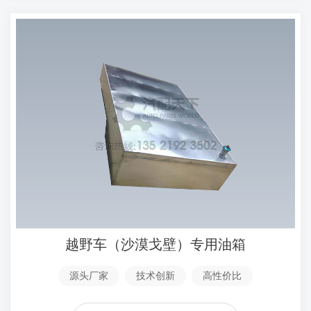
越野车（沙漠戈壁）专用油箱
源头厂家
技术创新
高性价比