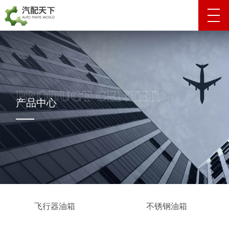
产品中心
飞行器油箱
不锈钢油箱