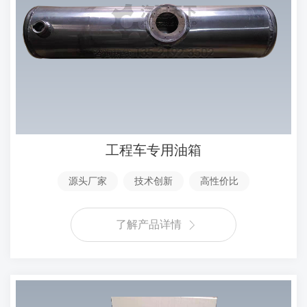
工程车专用油箱
源头厂家
技术创新
高性价比
了解产品详情