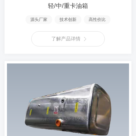
轻/中/重卡油箱
源头厂家
技术创新
高性价比
了解产品详情