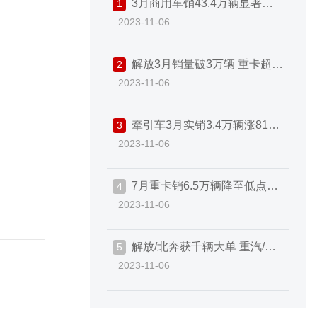
3月商用车销43.4万辆显著回
1
2023-11-06
暖！重卡、轻卡快速增长 出口近6
万辆 | 头条
解放3月销量破3万辆 重卡超
2
2023-11-06
2.3万辆 轻卡大涨113%
牵引车3月实销3.4万辆涨81%
3
2023-11-06
解放再破万 东风返前二 重汽/福田
拼前三 | 头条
7月重卡销6.5万辆降至低点！
4
2023-11-06
下半年市场走势将会如何？ | 光耀
评车
解放/北奔获千辆大单 重汽/福
5
2023-11-06
田燃气车火爆 7月重卡市场谁是赢
家？ | 头条